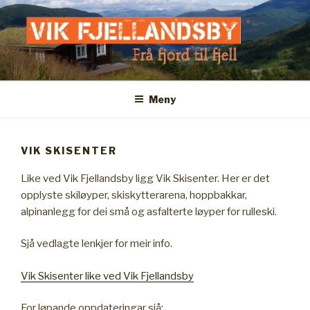
Gå
til
innhold
VIK FJELLANDSBY
Frå fjord til fjell
Meny
VIK SKISENTER
Like ved Vik Fjellandsby ligg Vik Skisenter. Her er det
opplyste skiløyper, skiskytterarena, hoppbakkar,
alpinanlegg for dei små og asfalterte løyper for rulleski.
Sjå vedlagte lenkjer for meir info.
Vik Skisenter like ved Vik Fjellandsby
For løpande oppdateringar sjå: