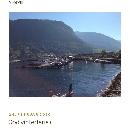
Vikøyri!
PUBLISERT
24. FEBRUAR 2020
God vinterferie:)