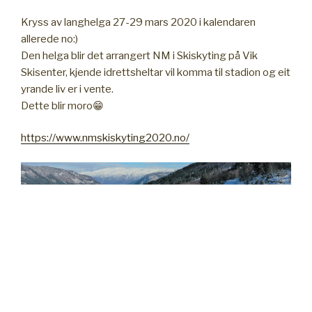
Kryss av langhelga 27-29 mars 2020 i kalendaren
allerede no:)
Den helga blir det arrangert NM i Skiskyting på Vik
Skisenter, kjende idrettsheltar vil komma til stadion og eit
yrande liv er i vente.
Dette blir moro😁
https://www.nmskiskyting2020.no/
PUBLISERT
24. NOVEMBER 2019
Sognenett byggjer fiberkommunikasjon i