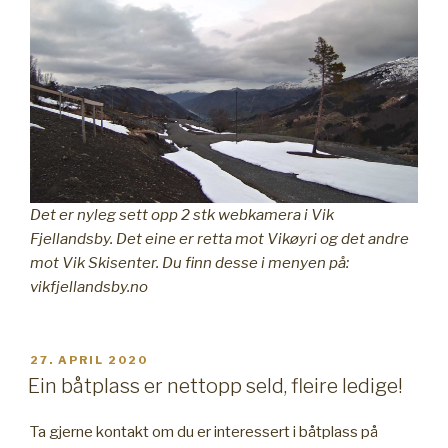
Det er nyleg sett opp 2 stk webkamera i Vik
Fjellandsby. Det eine er retta mot Vikøyri og det andre
mot Vik Skisenter. Du finn desse i menyen på:
vikfjellandsby.no
PUBLISERT
27. APRIL 2020
Ein båtplass er nettopp seld, fleire ledige!
Ta gjerne kontakt om du er interessert i båtplass på