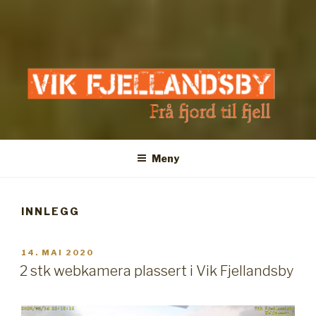
VIK FJELLANDSBY
Frå fjord til fjell
Meny
INNLEGG
PUBLISERT
14. MAI 2020
2 stk webkamera plassert i Vik Fjellandsby